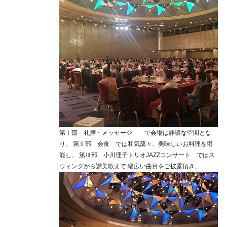
第Ⅰ部 礼拝・メッセージ で会場は静謐な空間とな
り、 第Ⅱ部 会食 では和気藹々、美味しいお料理を堪
能し、 第Ⅲ部 小川理子トリオJAZZコンサート ではス
ウィングから讃美歌まで 幅広い曲目をご披露頂き、