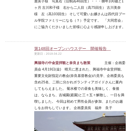
鹿英子様 写真右（旧制高46回生）・・・御年100歳と1
ヶ月 古川和子様 右から二人目（高75回生） 古川美奈
様 左（高103回生） そして可愛いお嬢さんは四代目プー
ル学院ファミリーになる（？）予定です。 「大同窓会」
にご協力くださいました皆様に心より感謝申し上げます。
第148回オープンハウスデー 開催報告
更新日：2019.04.22
興福寺の中金堂拝観と奈良まち散策
主催：企画委
員会 4月19日(金) 晴天に恵まれた、興福寺中金堂拝観、
重要文化財指定の教会(奈良基督教会)の見学、企画委員も
含め25名、二班に分かれボランティアガイドさんに案内
してもらえました。 菊水楼での昼食も美味しく、食後
は、ならまち、吉城園(庭園)と三々五々解散し、一日を満
喫しました。 今回は初めて男性会員が参加、またのお越
しをお待ちしています。 企画委員長 福井 良子