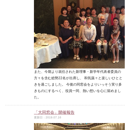
また、今期より就任された新理事・新学年代表者委員の
方々を含む総勢22名が出席し、 和気藹々と楽しいひとと
きを過ごしました。 今後の同窓会をよりいっそう実り多
きものにするべく、役員一同、熱い想いを心に留めまし
た。
「大同窓会」開催報告
更新日：2019.07.16