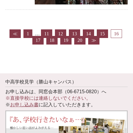
≪
1
…
11
12
13
14
15
16
17
18
19
20
≫
中高学校見学（勝山キャンパス）
お申し込みは、同窓会本部（06-6715-0820）へ
※直接学校には連絡しないでください。
※
お申し込み書
に記入していただきます。