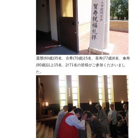
還暦(60歳)35名、古希(70歳)15名、喜寿(77歳)6名、傘寿
(80歳)以上15名、計71名の皆様がご参加くださいまし
た。