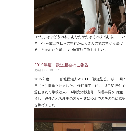
｢わたしはぶどうの木、あなたがたはその枝である。｣ヨハ
ネ15:5 ～愛と奉仕～の精神がたくさんの枝に繋がり続け
ることを心から願いつつ無事終了致しました。
2019年度 歓送迎会のご報告
更新日：2019.08.17
2019年度 一般社団法人POOLE「歓送迎会」が、8月7
日（水）開催されました。 任期満了に伴い、3月31日付で
退任された学校法人ﾌﾟｰﾙ学院の杉山修一前理事長を お迎
えし、退任される理事の方々へ共に今までのその労に感謝
を捧げました。