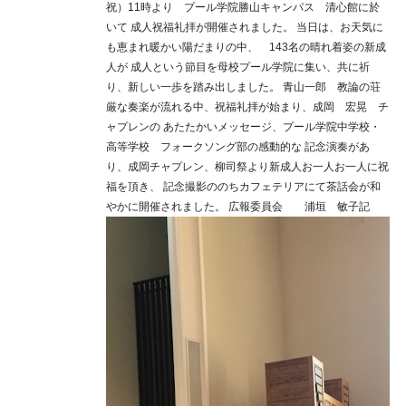
祝）11時より プール学院勝山キャンパス 清心館に於
いて 成人祝福礼拝が開催されました。 当日は、お天気に
も恵まれ暖かい陽だまりの中、 143名の晴れ着姿の新成
人が 成人という節目を母校プール学院に集い、共に祈
り、新しい一歩を踏み出しました。 青山一郎 教論の荘
厳な奏楽が流れる中、祝福礼拝が始まり、成岡 宏晃 チ
ャプレンの あたたかいメッセージ、プール学院中学校・
高等学校 フォークソング部の感動的な 記念演奏があ
り、成岡チャプレン、柳司祭より新成人お一人お一人に祝
福を頂き、 記念撮影ののちカフェテリアにて茶話会が和
やかに開催されました。 広報委員会 浦垣 敏子記