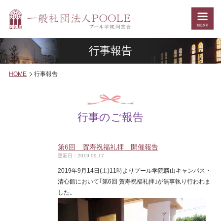
行事報告
HOME
行事報告
行事のご報告
第6回 賀寿祝福礼拝 開催報告
更新日：2019.09.17
2019年9月14日(土)11時よりプール学院勝山キャンパス・
清心館において｢第6回 賀寿祝福礼拝｣が無事執り行われま
した。