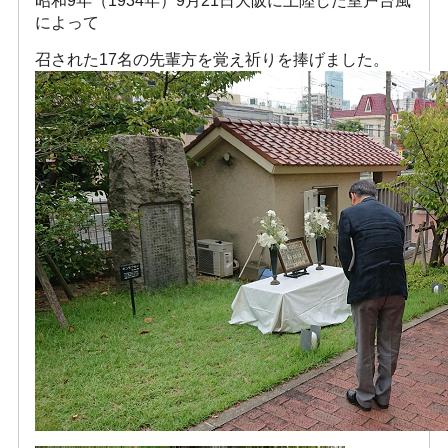
昭和9年（1934年）9月21日大阪に上陸した室戸台風
によって
召された17名の先輩方を覚え祈りを捧げました。