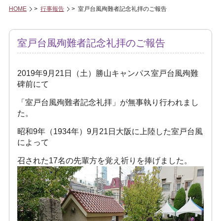
HOME
>
行事報告
> 室戸台風殉難者記念礼拝のご報告
室戸台風殉難者記念礼拝のご報告
2019年9月21日（土）勝山キャンパス室戸台風殉難
碑前にて
「室戸台風殉難者記念礼拝」が無事執り行われまし
た。
昭和9年（1934年）9月21日大阪に上陸した室戸台風
によって
召された17名の先輩方を覚え祈りを捧げました。