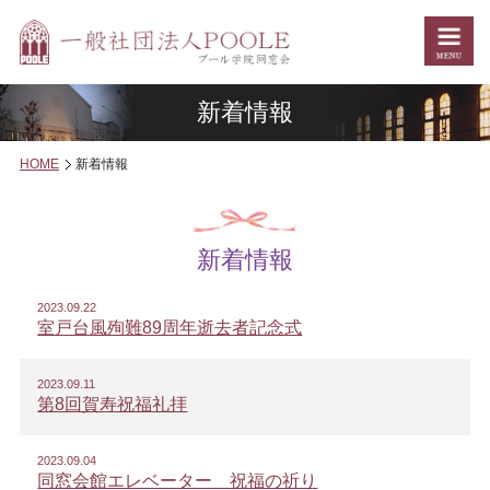
新着情報
HOME
新着情報
新着情報
2023.09.22
室戸台風殉難89周年逝去者記念式
2023.09.11
第8回賀寿祝福礼拝
2023.09.04
同窓会館エレベーター 祝福の祈り