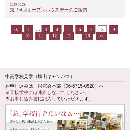
2023.05.29
第154回オープンハウスデーのご案内
≪
1
…
3
4
5
6
7
8
9
10
11
12
13
…
26
≫
中高学校見学（勝山キャンパス）
お申し込みは、同窓会本部（06-6715-0820）へ
※直接学校には連絡しないでください。
※
お申し込み書
に記入していただきます。