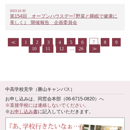
2023.10.30
第154回 オープンハウスデー｢野菜と睡眠で健康に
美しく｣ 開催報告 企画委員会
≪
1
2
3
4
5
6
7
8
9
10
11
12
…
26
≫
中高学校見学（勝山キャンパス）
お申し込みは、同窓会本部（06-6715-0820）へ
※直接学校には連絡しないでください。
※
お申し込み書
に記入していただきます。