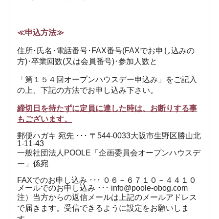
≪申込方法≫
住所･氏名･電話番号･FAX番号(FAXでお申し込みの
方)･卒業回数(又は会員番号)･参加人数と
「第１５４回オープンハウスデー申込み」をご記入
の上、下記の方法でお申し込み下さい。
締切日を待たずに定員に達した時は、お断りする事
もございます。
郵便ハガキ 宛先 ･･･ 〒544-0033大阪市生野区勝山北
1-11-43
一般社団法人POOLE「企画委員会オープンハウスデ
ー」係宛
FAXでのお申し込み ･･･ ０６－６７１０－４４１０
メールでのお申し込み ･･･ info@poole-obog.com
注）当方からの返信メールは上記のメールアドレス
で届きます。受信できるように設定をお願いしま
す。